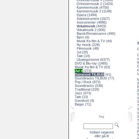
Orkestermusik »
(5569)
Orkestermusik 2
(1424)
Kammermusik
(4700)
Kammermusik 2
(1148)
Opera
(1494)
Soloinstrument
(1927)
Instrumenter
(4896)
Vokalmusik
(4403)
Vokalmusik 2
(906)
Barok/Renaissance
(490)
Børn
(6)
Musik fra film & TV
(44)
S
Ny musik
(228)
Filmmusik
(48)
G
Jul
(20)
C
Tale
(14)
s
Ukategoriseret
(6377)
f
DVD & Blu-ray
(1465)
D
Musik fra film & TV
(63)
t
Jul »
(273)
s
Danacord TILBUD
(61)
Soundtracks TILBUD
(77)
M
Pop / Rock
(873)
S
Soundtracks
(538)
E
Traditional
(229)
E
Jazz
(673)
S
Tale
(13)
S
Gavekort
(9)
S
Bøger
(71)
T
S
S
Søg
S
T
S
S
F
Indtast søgeord
T
eller gå til