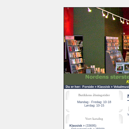
Du er her:
Forside
»
Klassisk
»
Vokalmusi
Butikkens åbningstider
Mandag - Fredag: 10-18
Lørdag: 10-15
V
Vort katalog
Klassisk
»
(33695)