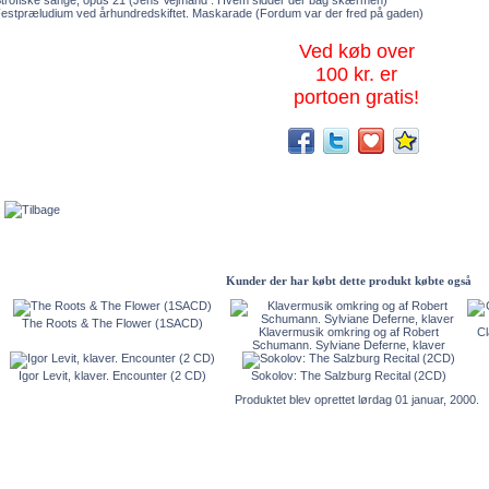
trofiske sange, opus 21 (Jens Vejmand : Hvem sidder der bag skærmen)
estpræludium ved århundredskiftet. Maskarade (Fordum var der fred på gaden)
Ved køb over
100 kr. er
portoen gratis!
Kunder der har købt dette produkt købte også
The Roots & The Flower (1SACD)
Klavermusik omkring og af Robert
Cl
Schumann. Sylviane Deferne, klaver
Igor Levit, klaver. Encounter (2 CD)
Sokolov: The Salzburg Recital (2CD)
Produktet blev oprettet lørdag 01 januar, 2000.