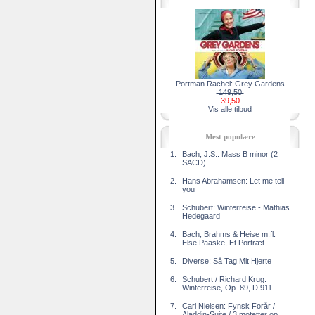
Portman Rachel: Grey Gardens
149,50
39,50
Vis alle tilbud
Mest populære
1.
Bach, J.S.: Mass B minor (2
SACD)
2.
Hans Abrahamsen: Let me tell
you
3.
Schubert: Winterreise - Mathias
Hedegaard
4.
Bach, Brahms & Heise m.fl.
Else Paaske, Et Portræt
5.
Diverse: Så Tag Mit Hjerte
6.
Schubert / Richard Krug:
Winterreise, Op. 89, D.911
7.
Carl Nielsen: Fynsk Forår /
Aladdin-Suite / 3 motetter op.