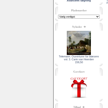
S
Avanceret søgning
F
Plademærker
Nyheder
Telemann. Ouverturer for blæsere
vol. 3. Carin van Heerden
159,50
Gavekort
Tilbud