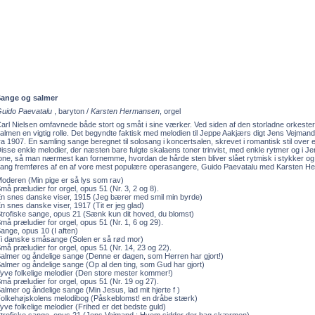
ange og salmer
uido Paevatalu
, baryton /
Karsten Hermansen
, orgel
arl Nielsen omfavnede både stort og småt i sine værker. Ved siden af den storladne orkester
almen en vigtig rolle. Det begyndte faktisk med melodien til Jeppe Aakjærs digt Jens Vejmand
ra 1907. En samling sange beregnet til solosang i koncertsalen, skrevet i romantisk stil ove
isse enkle melodier, der næsten bare fulgte skalaens toner trinvist, med enkle rytmer og i 
one, så man nærmest kan fornemme, hvordan de hårde sten bliver slået rytmisk i stykker og
ang fremføres af en af vore mest populære operasangere, Guido Paevatalu med Karsten He
oderen (Min pige er så lys som rav)
må præludier for orgel, opus 51 (Nr. 3, 2 og 8).
n snes danske viser, 1915 (Jeg bærer med smil min byrde)
n snes danske viser, 1917 (Tit er jeg glad)
trofiske sange, opus 21 (Sænk kun dit hoved, du blomst)
må præludier for orgel, opus 51 (Nr. 1, 6 og 29).
ange, opus 10 (I aften)
i danske småsange (Solen er så rød mor)
må præludier for orgel, opus 51 (Nr. 14, 23 og 22).
almer og åndelige sange (Denne er dagen, som Herren har gjort!)
almer og åndelige sange (Op al den ting, som Gud har gjort)
yve folkelige melodier (Den store mester kommer!)
må præludier for orgel, opus 51 (Nr. 19 og 27).
almer og åndelige sange (Min Jesus, lad mit hjerte f )
olkehøjskolens melodibog (Påskeblomst! en dråbe stærk)
yve folkelige melodier (Frihed er det bedste guld)