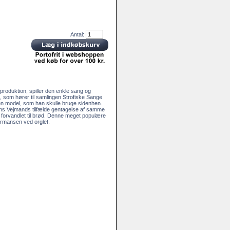
Antal:
produktion, spiller den enkle sang og
, som hører til samlingen Strofiske Sange
r en model, som han skulle bruge sidenhen.
Jens Vejmands tilfælde gentagelse af samme
 forvandlet til brød. Denne meget populære
rmansen ved orglet.